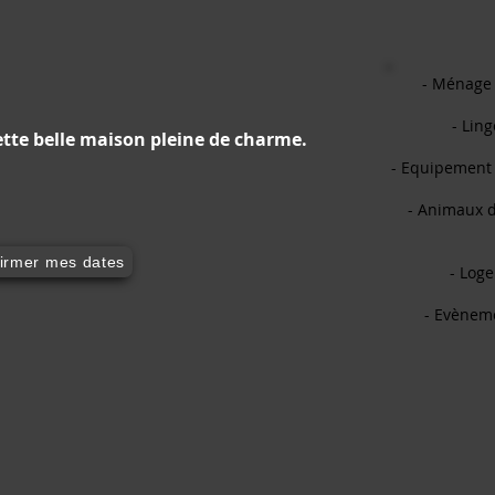
- Ménage 
- Lin
ette belle maison pleine de charme.
- Equipement
- Animaux 
irmer mes dates
- Log
- Evèneme